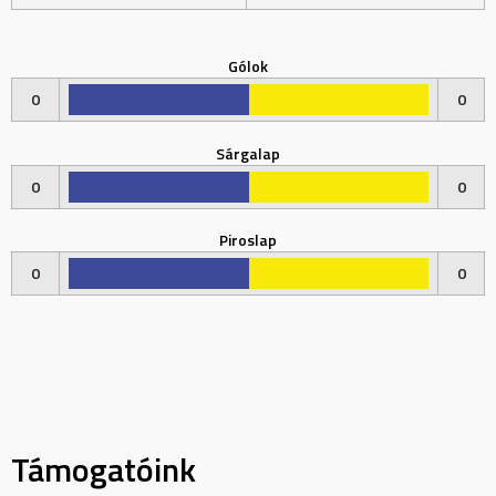
Gólok
0
0
Sárgalap
0
0
Piroslap
0
0
Támogatóink