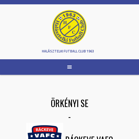
Skip
to
content
HALÁSZTELKI FUTBALL CLUB 1963
ÖRKÉNYI SE
-