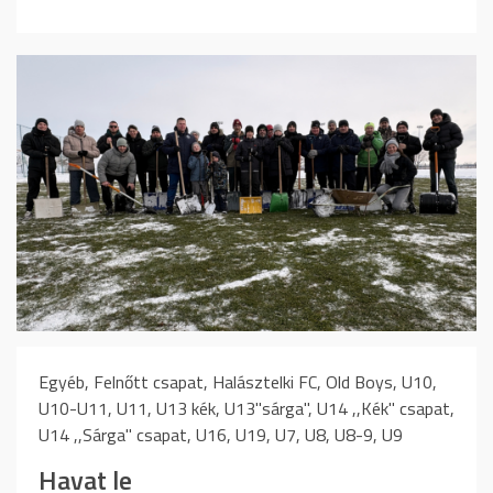
Egyéb, Felnőtt csapat, Halásztelki FC, Old Boys, U10,
U10-U11, U11, U13 kék, U13"sárga", U14 ,,Kék" csapat,
U14 ,,Sárga" csapat, U16, U19, U7, U8, U8-9, U9
Havat le