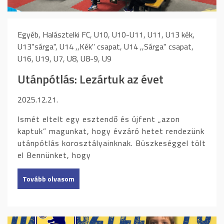
Egyéb, Halásztelki FC, U10, U10-U11, U11, U13 kék,
U13"sárga", U14 ,,Kék" csapat, U14 ,,Sárga" csapat,
U16, U19, U7, U8, U8-9, U9
Utánpótlás: Lezártuk az évet
2025.12.21.
Ismét eltelt egy esztendő és újfent „azon
kaptuk” magunkat, hogy évzáró hetet rendezünk
utánpótlás korosztályainknak. Büszkeséggel tölt
el Bennünket, hogy
Tovább olvasom