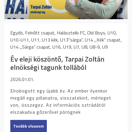
Egyéb, Felnőtt csapat, Halásztelki FC, Old Boys, U10,
U10-U11, U11, U13 kék, U13"sárga", U14 ,,Kék" csapat,
U14 ,,Sárga" csapat, U16, U19, U7, U8, U8-9, U9
Év eleji köszöntő, Tarpai Zoltán
elnökségi tagunk tollából
2026.01.01.
Elrobogott egy újabb év. Az ember ilyenkor
megáll egy pillanatra, visszatekint, mérleget
von, összegez. Az információs sztrádától
elszakadva gőzerővel pörögnek
Tovább olvasom