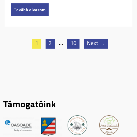
Tovább olvasom
1
2
…
10
Next →
Támogatóink