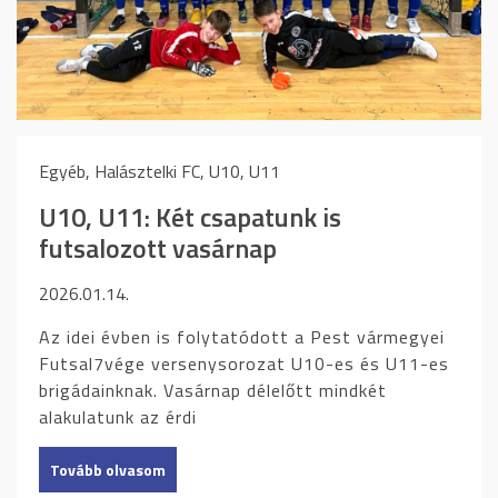
Egyéb, Halásztelki FC, U10, U11
U10, U11: Két csapatunk is
futsalozott vasárnap
2026.01.14.
Az idei évben is folytatódott a Pest vármegyei
Futsal7vége versenysorozat U10-es és U11-es
brigádainknak. Vasárnap délelőtt mindkét
alakulatunk az érdi
Tovább olvasom