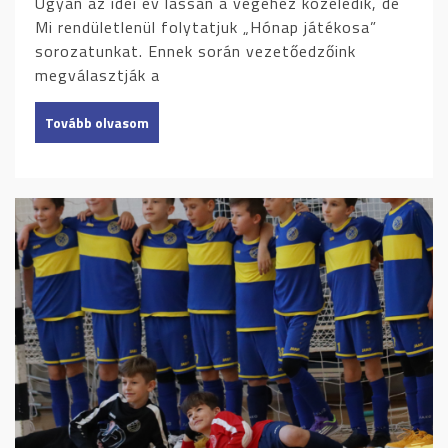
Ugyan az idei év lassan a végéhez közeledik, de
Mi rendületlenül folytatjuk „Hónap játékosa”
sorozatunkat. Ennek során vezetőedzőink
megválasztják a
Tovább olvasom