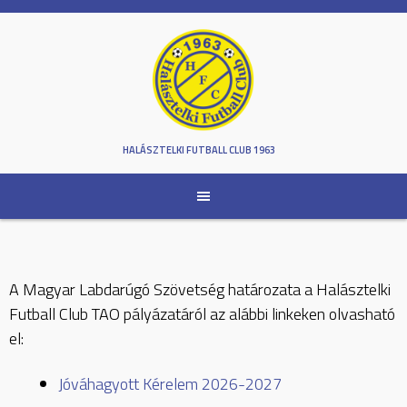
Skip
to
content
HALÁSZTELKI FUTBALL CLUB 1963
A Magyar Labdarúgó Szövetség határozata a Halásztelki
Futball Club TAO pályázatáról az alábbi linkeken olvasható
el:
Jóváhagyott Kérelem 2026-2027