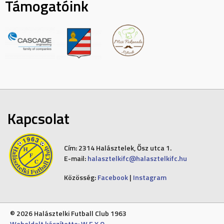
Támogatóink
Kapcsolat
Cím:
2314 Halásztelek, Ősz utca 1.
E-mail:
halasztelkifc@halasztelkifc.hu
Közösség:
Facebook
|
Instagram
© 2026 Halásztelki Futball Club 1963
Weboldalt készítette: W E X O