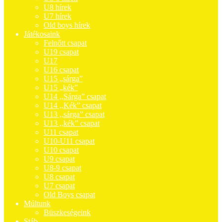
U8 hírek
U7 hírek
Old boys hírek
Játékosaink
Felnőtt csapat
U19 csapat
U17
U16 csapat
U15 „sárga”
U15 „kék”
U14 ,,Sárga” csapat
U14 ,,Kék” csapat
U13 ,,sárga” csapat
U13 ,,kék” csapat
U11 csapat
U10-U11 csapat
U10 csapat
U9 csapat
U8-9 csapat
U8 csapat
U7 csapat
Old Boys csapat
Múltunk
Büszkeségeink
Stáb