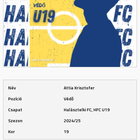
Név
Attia Krisztofer
Pozíció
Védő
Csapat
Halásztelki FC, HFC U19
Szezon
2024/25
Kor
19