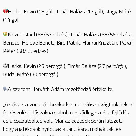
Harkai Kevin (18 gól), Timár Balázs (17 gól), Nagy Máté
(14 gól)
Neznik Noel (58/57 edzés), Timár Balázs (58/56 edzés),
Bencze-Holové Benett, Bíró Patrik, Harkai Krisztián, Pakai
Péter (58/55 edzés)
Harkai Kevin (26 perc/gól), Timár Balázs (27 perc/gól),
Budai Máté (30 perc/gól)
A szezont Horváth Ádám vezetőedző értékelte:
„Az őszi szezon előtt bizakodva, de reálisan vágtunk neki a
felkészülési időszaknak, ahol az elsődleges cél a fejlődés
és a csapatépítés volt. Már az edzések során látszott,
hogy a játékosok nyitottak a tanulásra, motiváltak, és