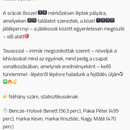
A srácok ősszel
mérkőzésen léptek pályára,
amelyeken
találatot szereztek, a közel
játékpercnyi – a játékosok között egyenletesen megoszló
– idő alatt
Tavasszal – immár megszokottak szerint – növeljük a
kihívásokat mind az egyének, mind pedig a csapat
vonatkozásában, amelynek eredményeként – kellő
türelemmel -lépésről lépésre haladunk a fejlődés útján
Néhány szám, statisztikusoknak:
Bencze-Holové Benett (563 perc), Pakai Péter (499
perc), Harkai Kevin, Harkai Krisztián, Nagy Máté (470
perc)