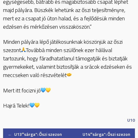
egységesebb, bátrabb és magabiztosabb csapat léphet
majd pályára. Büszkék lehetünk az őszi teljesítményre,
mert ez a csapat jó úton halad, és a fejlődésük minden
edzésen és mérkőzésen visszaköszön.”
Minden pályára lépő játékosunknak köszönjük az őszi
szezont
Továbbá minden szülőnek ezer hálával
tartozunk, hogy fáradhatatlanul támogatják és biztatják
gyermekeiket, valamint biztosítják a srácok edzéseken és
meccseken való részvételét
Mert itt focizni jó
Hajrá Telek!
U10
Post
←
U13″sárga”: Őszi szezon
U14″sárga”: Őszi szezon