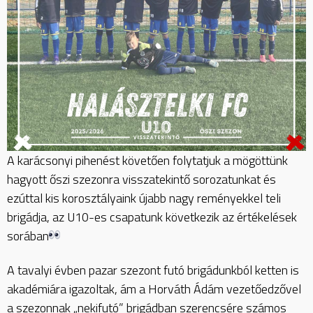
A karácsonyi pihenést követően folytatjuk a mögöttünk
hagyott őszi szezonra visszatekintő sorozatunkat és
ezúttal kis korosztályaink újabb nagy reményekkel teli
brigádja, az U10-es csapatunk következik az értékelések
sorában
A tavalyi évben pazar szezont futó brigádunkból ketten is
akadémiára igazoltak, ám a Horváth Ádám vezetőedzővel
a szezonnak „nekifutó” brigádban szerencsére számos