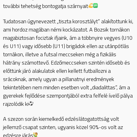
további tehetség bontogatja szárnyait
Tudatosan úgynevezett „tiszta korosztályt” alakítottunk ki,
ami hordoz magában némi kockázatot. A Bozsik tornákon
magabiztosan fociztak ifjaink, ám a többnyire vegyes (U10
és U11) vagy idősebb (U11) brigádok ellen az utánpótlás
tornákon, illetve a futsal meccseken még a fizikális
hátrány számottevő. Edzőmeccseken szintén idősebb és
előttünk járó alakulatok ellen kellett futballozni a
srácoknak, amely ugyan a pillanatnyi eredmények
tekintetében nem minden esetben volt „diadalittas”, ám a
gyerekek fejlődése szempontjából extra felfelé ívelő pálya
rajzolódik ki
A szezon során kiemelkedő edzéslátogatottság volt
jellemző csapat szinten, ugyanis közel 90%-os volt az
edzésre járás