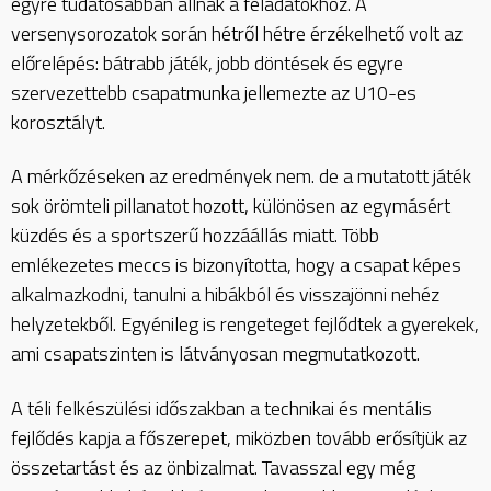
egyre tudatosabban állnak a feladatokhoz. A
versenysorozatok során hétről hétre érzékelhető volt az
előrelépés: bátrabb játék, jobb döntések és egyre
szervezettebb csapatmunka jellemezte az U10-es
korosztályt.
A mérkőzéseken az eredmények nem. de a mutatott játék
sok örömteli pillanatot hozott, különösen az egymásért
küzdés és a sportszerű hozzáállás miatt. Több
emlékezetes meccs is bizonyította, hogy a csapat képes
alkalmazkodni, tanulni a hibákból és visszajönni nehéz
helyzetekből. Egyénileg is rengeteget fejlődtek a gyerekek,
ami csapatszinten is látványosan megmutatkozott.
A téli felkészülési időszakban a technikai és mentális
fejlődés kapja a főszerepet, miközben tovább erősítjük az
összetartást és az önbizalmat. Tavasszal egy még