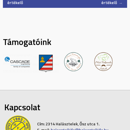
értékelő
értékelő
→
navigation
Támogatóink
Kapcsolat
Cím:
2314 Halásztelek, Ősz utca 1.
E-mail:
halasztelkifc@halasztelkifc.hu