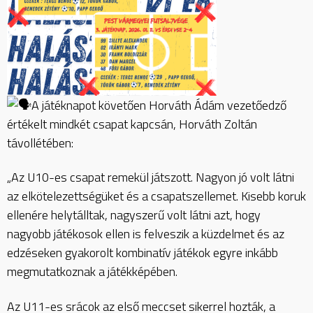
A játéknapot követően Horváth Ádám vezetőedző
értékelt mindkét csapat kapcsán, Horváth Zoltán
távollétében:
„Az U10-es csapat remekül játszott. Nagyon jó volt látni
az elkötelezettségüket és a csapatszellemet. Kisebb koruk
ellenére helytálltak, nagyszerű volt látni azt, hogy
nagyobb játékosok ellen is felveszik a küzdelmet és az
edzéseken gyakorolt kombinatív játékok egyre inkább
megmutatkoznak a játékképében.
Az U11-es srácok az első meccset sikerrel hozták, a