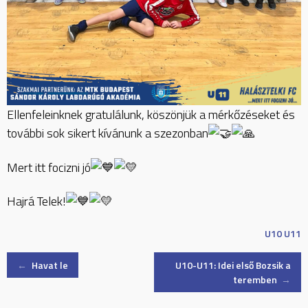
Ellenfeleinknek gratulálunk, köszönjük a mérkőzéseket és
további sok sikert kívánunk a szezonban
Mert itt focizni jó
Hajrá Telek!
U10
U11
Post
←
Havat le
U10-U11: Idei első Bozsik a
teremben
→
navigation