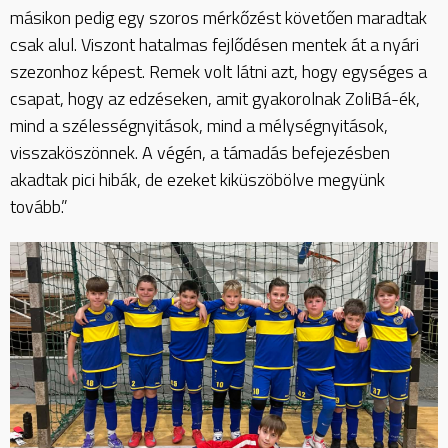
másikon pedig egy szoros mérkőzést követően maradtak
csak alul. Viszont hatalmas fejlődésen mentek át a nyári
szezonhoz képest. Remek volt látni azt, hogy egységes a
csapat, hogy az edzéseken, amit gyakorolnak ZoliBá-ék,
mind a szélességnyitások, mind a mélységnyitások,
visszaköszönnek. A végén, a támadás befejezésben
akadtak pici hibák, de ezeket kiküszöbölve megyünk
tovább.”