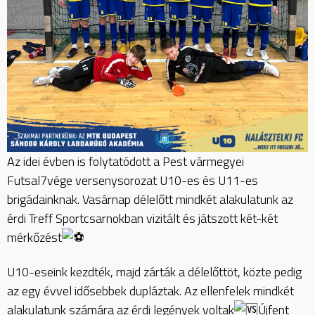
Az idei évben is folytatódott a Pest vármegyei
Futsal7vége versenysorozat U10-es és U11-es
brigádainknak. Vasárnap délelőtt mindkét alakulatunk az
érdi Treff Sportcsarnokban vizitált és játszott két-két
mérkőzést
U10-eseink kezdték, majd zárták a délelőttöt, közte pedig
az egy évvel idősebbek dupláztak. Az ellenfelek mindkét
alakulatunk számára az érdi legények voltak
Újfent