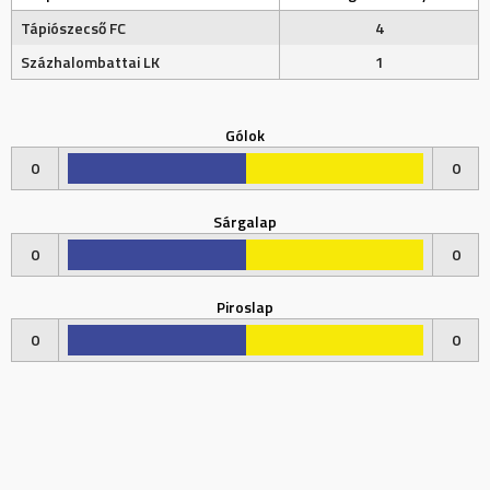
Tápiószecső FC
4
Százhalombattai LK
1
Gólok
0
0
Sárgalap
0
0
Piroslap
0
0