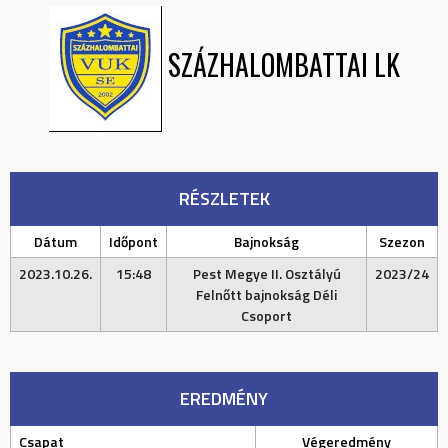
SZÁZHALOMBATTAI LK
RÉSZLETEK
Dátum
Időpont
Bajnokság
Szezon
2023.10.26.
15:48
Pest Megye II. Osztályú
2023/24
Felnőtt bajnokság Déli
Csoport
EREDMÉNY
Csapat
Végeredmény