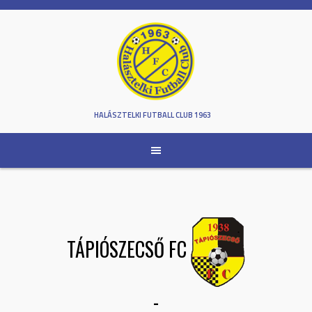
Skip
to
content
HALÁSZTELKI FUTBALL CLUB 1963
TÁPIÓSZECSŐ FC
-