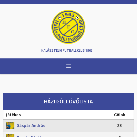
Skip
to
content
HALÁSZTELKI FUTBALL CLUB 1963
HÁZI GÓLLÖVŐLISTA
Játékos
Gólok
Gáspár András
23