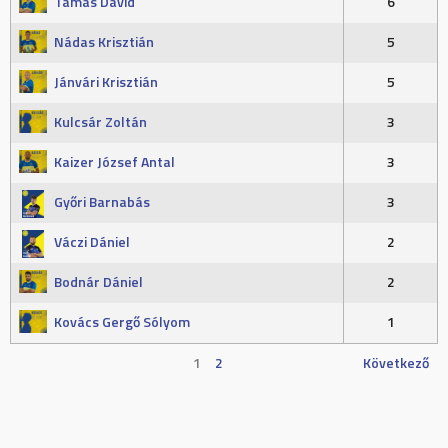
Tamás Dávid
6
Nádas Krisztián
5
Jánvári Krisztián
5
Kulcsár Zoltán
3
Kaizer József Antal
3
Győri Barnabás
3
Váczi Dániel
2
Bodnár Dániel
2
Kovács Gergő Sólyom
1
1
2
Következő