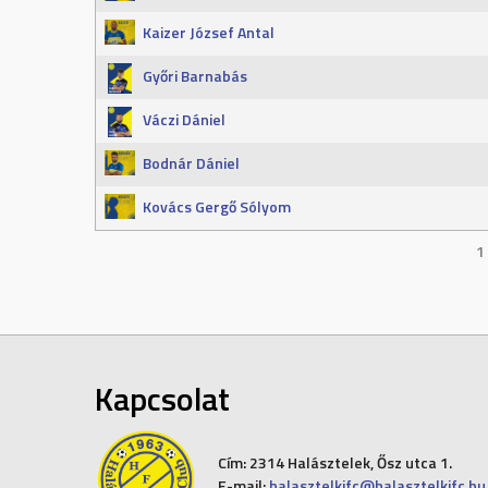
Kaizer József Antal
Győri Barnabás
Váczi Dániel
Bodnár Dániel
Kovács Gergő Sólyom
1
Kapcsolat
Cím:
2314 Halásztelek, Ősz utca 1.
E-mail:
halasztelkifc@halasztelkifc.hu