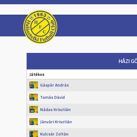
Skip
to
content
HÁZI G
Játékos
Gáspár András
Tamás Dávid
Nádas Krisztián
Jánvári Krisztián
Kulcsár Zoltán