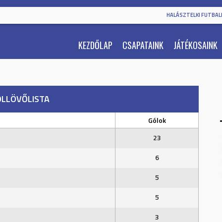
HALÁSZTELKI FUTBALL
KEZDŐLAP
CSAPATAINK
JÁTÉKOSAINK
ÓLLÖVŐLISTA
Gólok
23
6
5
5
3