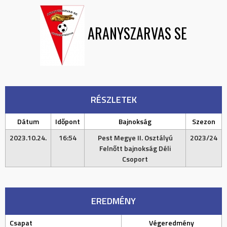
ARANYSZARVAS SE
RÉSZLETEK
Dátum
Időpont
Bajnokság
Szezon
2023.10.24.
16:54
Pest Megye II. Osztályú
2023/24
Felnőtt bajnokság Déli
Csoport
EREDMÉNY
Csapat
Végeredmény