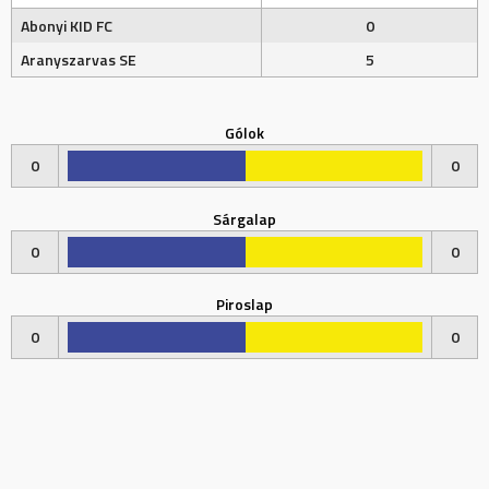
Abonyi KID FC
0
Aranyszarvas SE
5
Gólok
0
0
Sárgalap
0
0
Piroslap
0
0