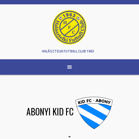
Skip
to
content
HALÁSZTELKI FUTBALL CLUB 1963
ABONYI KID FC
-