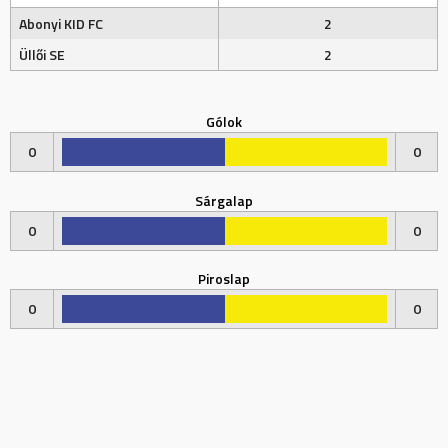
Abonyi KID FC
2
Üllői SE
2
Gólok
0
0
Sárgalap
0
0
Piroslap
0
0