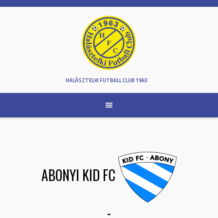
Skip
to
content
HALÁSZTELKI FUTBALL CLUB 1963
ABONYI KID FC
-