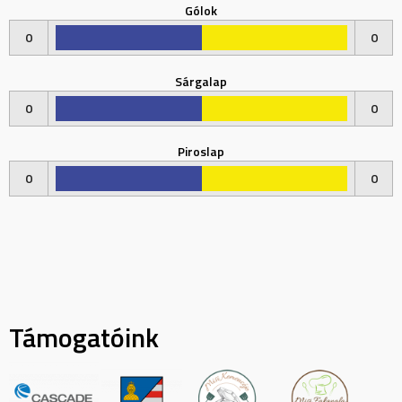
Gólok
0
0
Sárgalap
0
0
Piroslap
0
0
Támogatóink