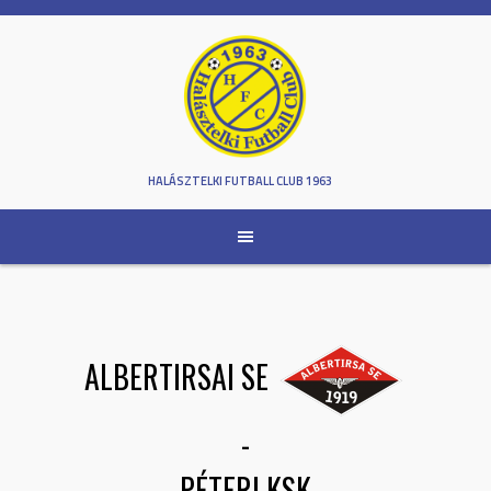
Skip
to
content
HALÁSZTELKI FUTBALL CLUB 1963
ALBERTIRSAI SE
-
PÉTERI KSK