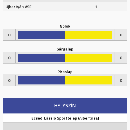
Újhartyán VSE
1
Gólok
0
0
Sárgalap
0
0
Piroslap
0
0
HELYSZÍN
Ecsedi László Sporttelep (Albertirsa)