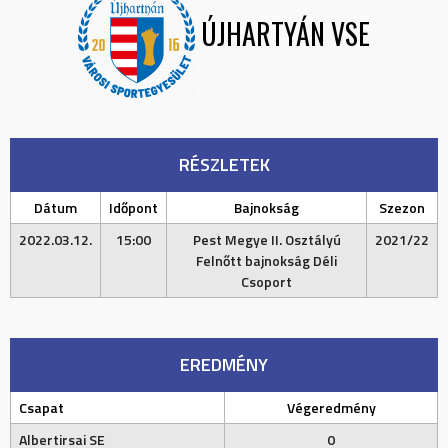
ÚJHARTYÁN VSE
RÉSZLETEK
Dátum
Időpont
Bajnokság
Szezon
2022.03.12.
15:00
Pest Megye II. Osztályú
2021/22
Felnőtt bajnokság Déli
Csoport
EREDMÉNY
Csapat
Végeredmény
Albertirsai SE
0