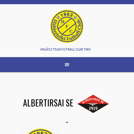
Skip
to
content
HALÁSZTELKI FUTBALL CLUB 1963
ALBERTIRSAI SE
-