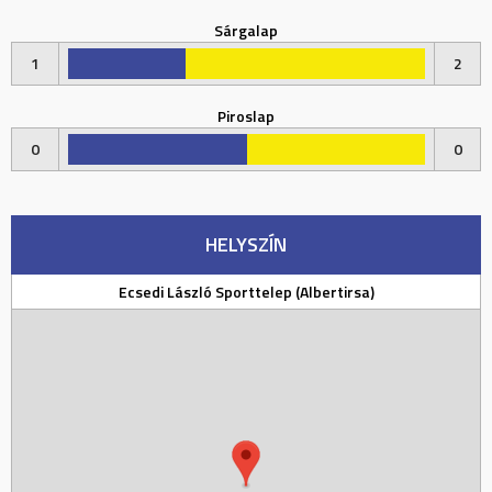
Sárgalap
1
2
Piroslap
0
0
HELYSZÍN
Ecsedi László Sporttelep (Albertirsa)