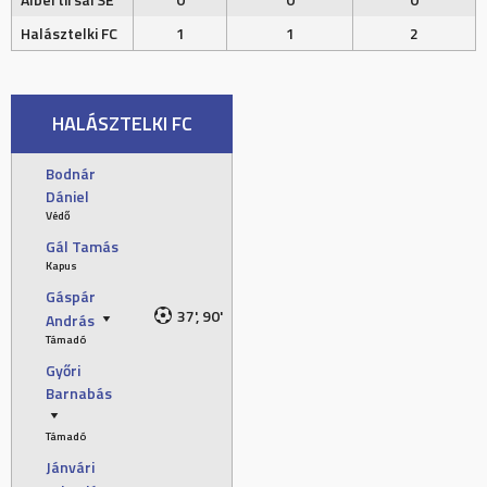
Halásztelki FC
1
1
2
HALÁSZTELKI FC
Bodnár
Dániel
Védő
Gál Tamás
Kapus
Gáspár
37', 90'
András
Támadó
Győri
Barnabás
Támadó
Jánvári