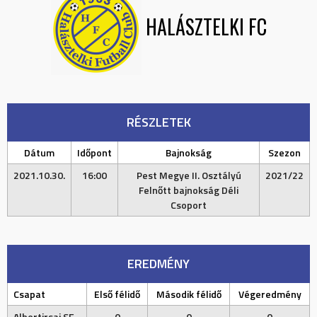
HALÁSZTELKI FC
RÉSZLETEK
Dátum
Időpont
Bajnokság
Szezon
2021.10.30.
16:00
Pest Megye II. Osztályú
2021/22
Felnőtt bajnokság Déli
Csoport
EREDMÉNY
Csapat
Első félidő
Második félidő
Végeredmény
Albertirsai SE
0
0
0