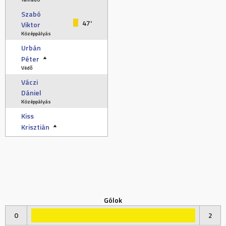
Szabó
47'
Viktor
Középpályás
Urbán
Péter
Védő
Váczi
Dániel
Középpályás
Kiss
Krisztián
Gólok
0
2