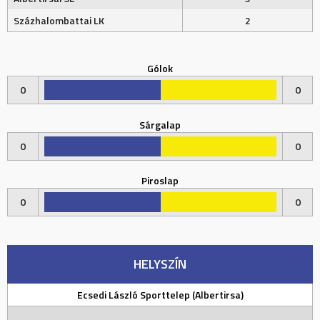
Százhalombattai LK
2
Gólok
0
0
Sárgalap
0
0
Piroslap
0
0
HELYSZÍN
Ecsedi László Sporttelep (Albertirsa)