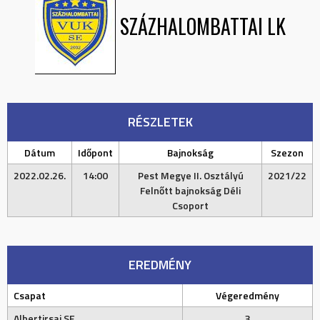
SZÁZHALOMBATTAI LK
RÉSZLETEK
Dátum
Időpont
Bajnokság
Szezon
2022.02.26.
14:00
Pest Megye II. Osztályú
2021/22
Felnőtt bajnokság Déli
Csoport
EREDMÉNY
Csapat
Végeredmény
Albertirsai SE
3