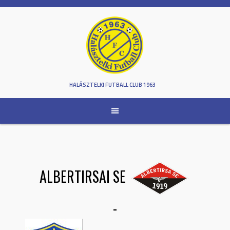
Skip
to
content
HALÁSZTELKI FUTBALL CLUB 1963
ALBERTIRSAI SE
-