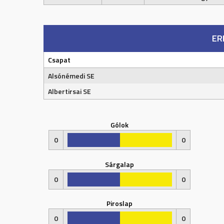
ER
Csapat
Alsónémedi SE
Albertirsai SE
Gólok
0
0
Sárgalap
0
0
Piroslap
0
0