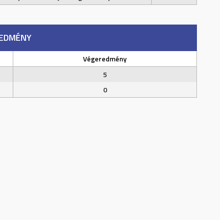
EDMÉNY
Végeredmény
5
0