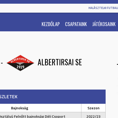
HALÁSZTELKI FUTBALL
KEZDŐLAP
CSAPATAINK
JÁTÉKOSAINK
-
ALBERTIRSAI SE
SZLETEK
Bajnokság
Szezon
Osztályú Felnőtt bajnokság Déli Csoport
2022/23