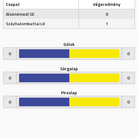
Csapat
Végeredmény
Alsónémedi SE
0
Százhalombattai LK
1
Gólok
0
0
Sárgalap
0
0
Piroslap
0
0