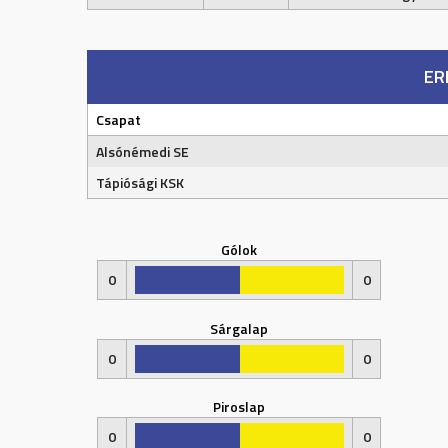
ER
Csapat
Alsónémedi SE
Tápiósági KSK
Gólok
0
0
Sárgalap
0
0
Piroslap
0
0