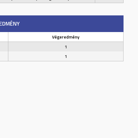
EDMÉNY
Végeredmény
1
1