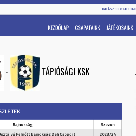
HALÁSZTELKI FUTBALL
KEZDŐLAP
CSAPATAINK
JÁTÉKOSAINK
-
TÁPIÓSÁGI KSK
SZLETEK
Bajnokság
Szezon
Osztályú Felnőtt bajnokság Déli Csoport
2023/24