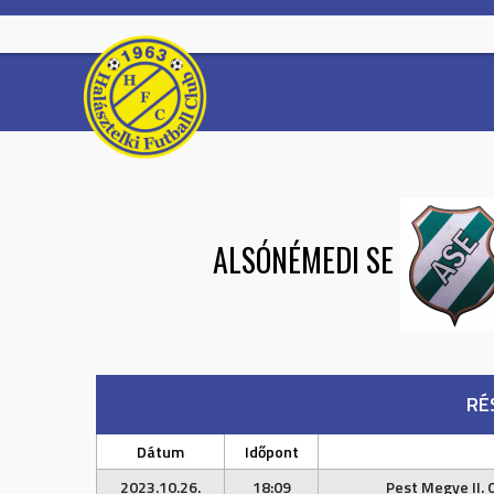
Skip
to
content
ALSÓNÉMEDI SE
RÉ
Dátum
Időpont
2023.10.26.
18:09
Pest Megye II. 