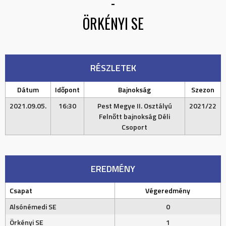
-
ÖRKÉNYI SE
RÉSZLETEK
Dátum
Időpont
Bajnokság
Szezon
2021.09.05.
16:30
Pest Megye II. Osztályú
2021/22
Felnőtt bajnokság Déli
Csoport
EREDMÉNY
Csapat
Végeredmény
Alsónémedi SE
0
Örkényi SE
1