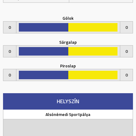
Gólok
0
0
Sárgalap
0
0
Piroslap
0
0
HELYSZÍN
Alsónémedi Sportpálya