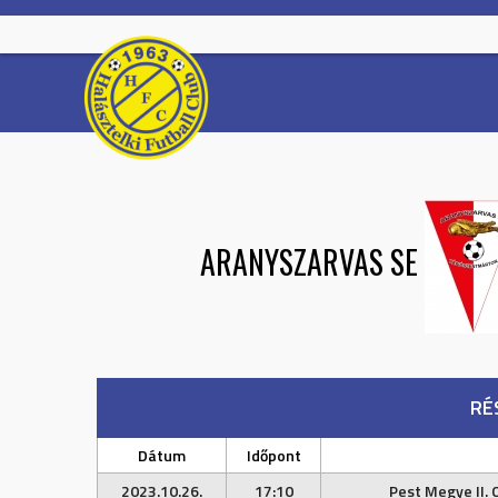
Skip
to
content
ARANYSZARVAS SE
RÉ
Dátum
Időpont
2023.10.26.
17:10
Pest Megye II. 