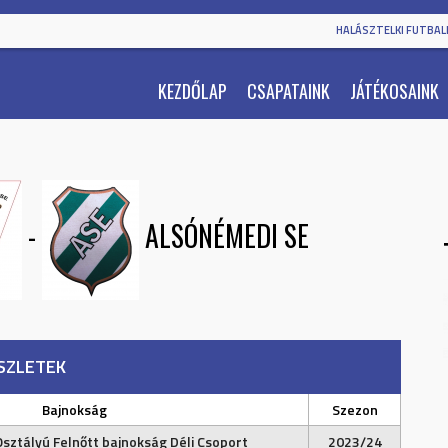
HALÁSZTELKI FUTBALL
KEZDŐLAP
CSAPATAINK
JÁTÉKOSAINK
-
ALSÓNÉMEDI SE
SZLETEK
Bajnokság
Szezon
Osztályú Felnőtt bajnokság Déli Csoport
2023/24