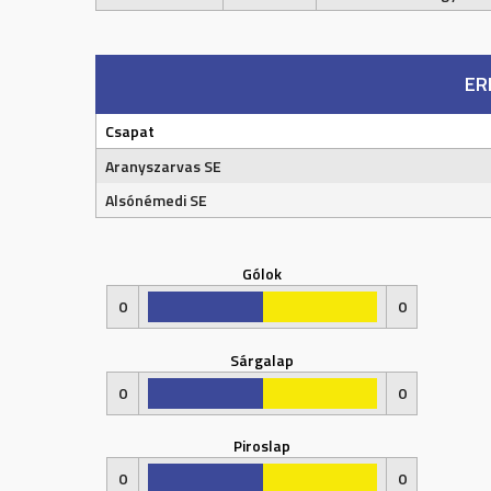
ER
Csapat
Aranyszarvas SE
Alsónémedi SE
Gólok
0
0
Sárgalap
0
0
Piroslap
0
0