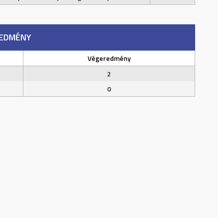
EDMÉNY
Végeredmény
2
0