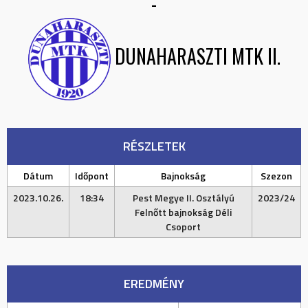
-
DUNAHARASZTI MTK II.
RÉSZLETEK
Dátum
Időpont
Bajnokság
Szezon
2023.10.26.
18:34
Pest Megye II. Osztályú
2023/24
Felnőtt bajnokság Déli
Csoport
EREDMÉNY