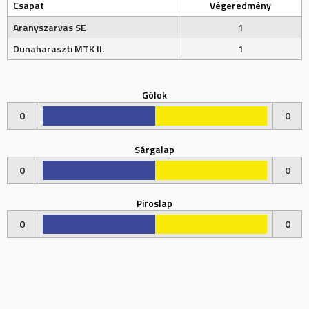
Csapat
Végeredmény
Aranyszarvas SE
1
Dunaharaszti MTK II.
1
Gólok
0
0
Sárgalap
0
0
Piroslap
0
0