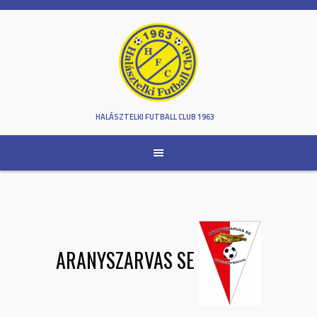
Skip
to
content
HALÁSZTELKI FUTBALL CLUB 1963
ARANYSZARVAS SE