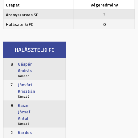
Csapat
Végeredmény
Aranyszarvas SE
3
Halásztelki FC
0
HALÁSZTELKI FC
8
Gáspár
András
Támadó
7
Jánvári
Krisztián
Támadó
9
Kaizer
József
Antal
Támadó
2
Kardos