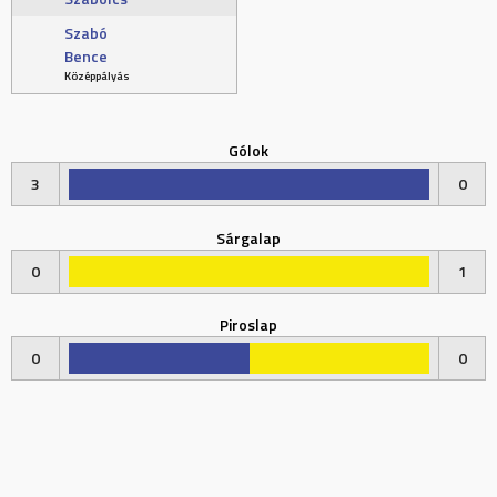
Szabó
Bence
Középpályás
Gólok
3
0
Sárgalap
0
1
Piroslap
0
0