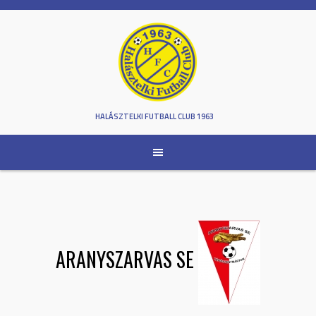
Skip
to
content
HALÁSZTELKI FUTBALL CLUB 1963
ARANYSZARVAS SE