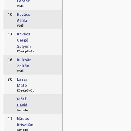
Ferenc
Védő
10
Kovács
Attila
Védő
13
Kovács
Gergő
Sólyom
Középpályás
16
Kulcsár
Zoltán
Védő
30
Lázár
Máté
Középpályás
Márfi
Dávid
Támadó
11
Nádas
Krisztián
Támadó