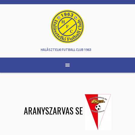
Skip
to
content
HALÁSZTELKI FUTBALL CLUB 1963
ARANYSZARVAS SE