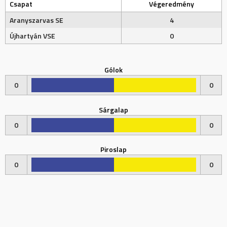
Csapat
Végeredmény
Aranyszarvas SE
4
Újhartyán VSE
0
Gólok
0
0
Sárgalap
0
0
Piroslap
0
0