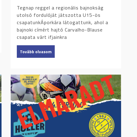
Tegnap reggel a regionális bajnokság
utolsó fordulóját játszotta U15-ös
csapatunkÁporkára látogattunk, ahol a
bajnoki címért hajtó Carvalho-Blause
csapata várt ifjainkra
Tovább olvasom