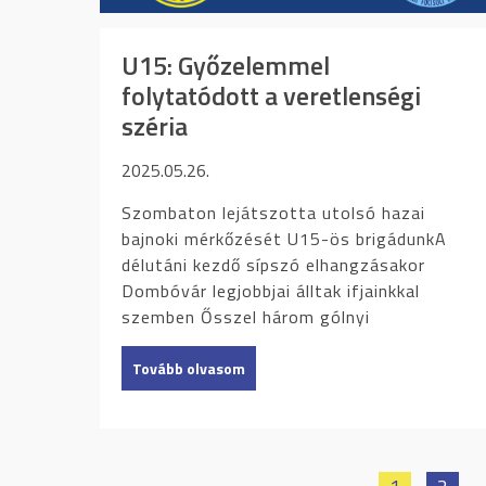
U15: Győzelemmel
folytatódott a veretlenségi
széria
2025.05.26.
Szombaton lejátszotta utolsó hazai
bajnoki mérkőzését U15-ös brigádunkA
délutáni kezdő sípszó elhangzásakor
Dombóvár legjobbjai álltak ifjainkkal
szemben Ősszel három gólnyi
Tovább olvasom