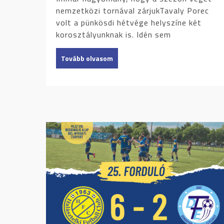
nemzetközi tornával zárjukTavaly Porec
volt a pünkösdi hétvége helyszíne két
korosztályunknak is. Idén sem
Tovább olvasom