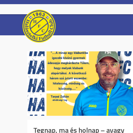
Skip
to
content
Tegnap, ma és holnap – avagy