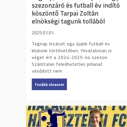
szezonzáró és futball év indító
köszöntő Tarpai Zoltán
elnökségi tagunk tollából
2025.07.01.
Tegnap lezárult egy újabb futball év
klubunk történetében. Hivatalosan is
véget ért a 2024-2025-ös szezon
Számtalan feledhetetlen pillanat
vésődött nem
Tovább olvasom