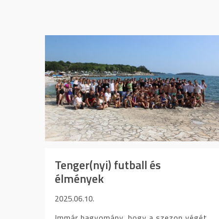
Tenger(nyi) futball és
élmények
2025.06.10.
Immár hagyomány, hogy a szezon végét