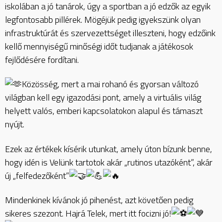
iskolában a jó tanárok, úgy a sportban a jó edzők az egyik
legfontosabb pillérek. Mögéjük pedig igyekszünk olyan
infrastruktúrát és szervezettséget illeszteni, hogy edzőink
kellő mennyiségű minőségi időt tudjanak a játékosok
fejlődésére fordítani.
Közösség, mert a mai rohanó és gyorsan változó
világban kell egy igazodási pont, amely a virtuális világ
helyett valós, emberi kapcsolatokon alapul és támaszt
nyújt.
Ezek az értékek kísérik utunkat, amely úton bízunk benne,
hogy idén is Velünk tartotok akár „rutinos utazóként”, akár
új „felfedezőként”
Mindenkinek kívánok jó pihenést, azt követően pedig
sikeres szezont. Hajrá Telek, mert itt focizni jó!