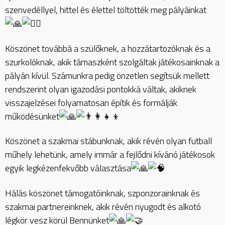
szenvedéllyel, hittel és élettel töltötték meg pályáinkat
Köszönet továbbá a szülőknek, a hozzátartozóknak és a
szurkolóknak, akik támaszként szolgáltak játékosainknak a
pályán kívül. Számunkra pedig önzetlen segítsük mellett
rendszerint olyan igazodási pontokká váltak, akiknek
visszajelzései folyamatosan építik és formálják
működésünket
Köszönet a szakmai stábunknak, akik révén olyan futball
műhely lehetünk, amely immár a fejlődni kívánó játékosok
egyik legkézenfekvőbb választása
Hálás köszönet támogatóinknak, szponzorainknak és
szakmai partnereinknek, akik révén nyugodt és alkotó
légkör vesz körül Bennünket