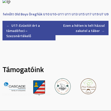
felnőtt
Old Boys
Öregfiúk
U10
U10-U11
U11
U13
U15
U17
U19
U7
U9
Post
←
U17: Ezüstöt ért a
Ezen a héten is telt házzal
támadófoci –
zakatol a tábor
→
Szezonértékelő
navigation
Támogatóink