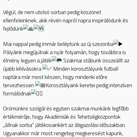
Végül, de nem utolsó sorban pedig köszönet
ellenfeleinknek, akik révén napról napra inspirálódunk és
fejlődünk
Mai nappal pedig immár beléptünk az új szezonba
Pályáink megújulnak a nyár folyamán, hogy továbbra is
élmény legyen a játék
Szakmai stábunk összeállt az
újabb kihívásokra
Minden korosztályunk futball
naptára már most készen, hogy mindenki előre
tervezhessen
Korosztályaink keretei pedig intenzíven
formálódnak
Örömünkre szolgál és egyben szakmai munkánk legfőbb
értékmérője, hogy Akadémiák és Tehetségközpontok
„állnak sorba” játékosainkért az átigazolási időszakban.
Ugyanakkor már most rengeteg megkeresést kapunk,