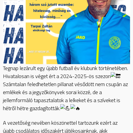
Tegnap lezárult egy újabb futball év klubunk történetében.
Hivatalosan is véget ért a 2024-2025-ös szezon
Számtalan feledhetetlen pillanat vésődött nem csupán az
emlékek és a jegyzőkönyvek sorai közzé, de a
jellemformáló tapasztalatok a lelkeket és a szíveket is
hétről hétre gazdagították.
A vezetőség nevében köszönettel tartozunk ezért az
újabb csodálatos időszakért játékosainknak, akik