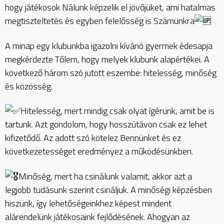
hogy játékosok Nálunk képzelik el jövőjüket, ami hatalmas
megtiszteltetés és egyben felelősség is Számunkra
A minap egy klubunkba igazolni kívánó gyermek édesapja
megkérdezte Tőlem, hogy melyek klubunk alapértékei. A
következő három szó jutott eszembe: hitelesség, minőség
és közösség.
Hitelesség, mert mindig csak olyat ígérünk, amit be is
tartunk. Azt gondolom, hogy hosszútávon csak ez lehet
kifizetődő. Az adott szó kötelez Bennünket és ez
következetességet eredményez a működésünkben.
Minőség, mert ha csinálunk valamit, akkor azt a
legjobb tudásunk szerint csináljuk. A minőségi képzésben
hiszünk, így lehetőségeinkhez képest mindent
alárendelünk játékosaink fejlődésének. Ahogyan az