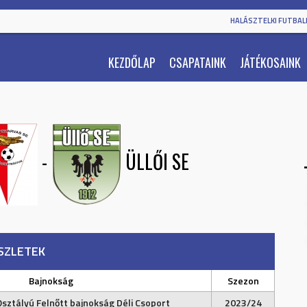
HALÁSZTELKI FUTBALL
KEZDŐLAP
CSAPATAINK
JÁTÉKOSAINK
-
ÜLLŐI SE
SZLETEK
Bajnokság
Szezon
Osztályú Felnőtt bajnokság Déli Csoport
2023/24