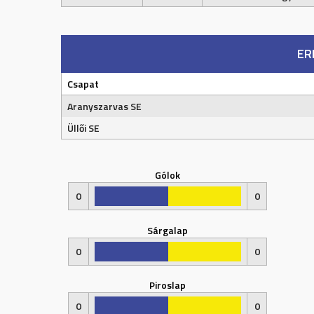
ER
Csapat
Aranyszarvas SE
Üllői SE
Gólok
0
0
Sárgalap
0
0
Piroslap
0
0