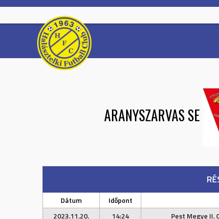
Skip
to
content
ARANYSZARVAS SE
RÉ
Dátum
Időpont
2023.11.20.
14:24
Pest Megye II. 