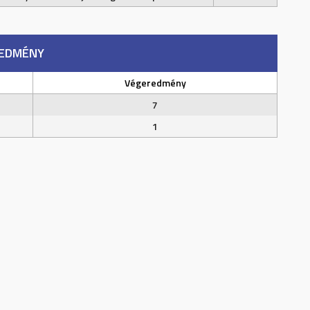
EDMÉNY
Végeredmény
7
1