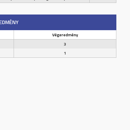
EDMÉNY
Végeredmény
3
1