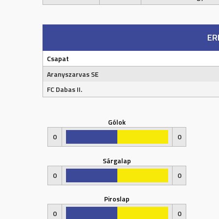
ER
Csapat
Aranyszarvas SE
FC Dabas II.
Gólok
0
0
Sárgalap
0
0
Piroslap
0
0