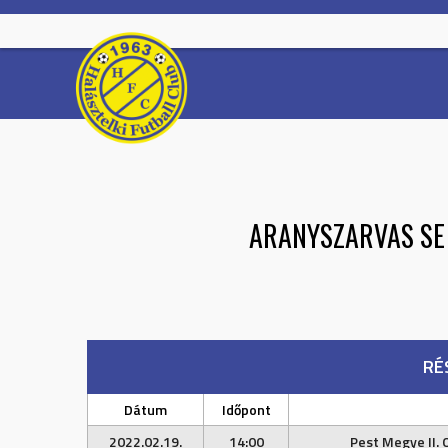
Skip
to
content
ARANYSZARVAS SE
RÉ
Dátum
Időpont
2022.02.19.
14:00
Pest Megye II. 