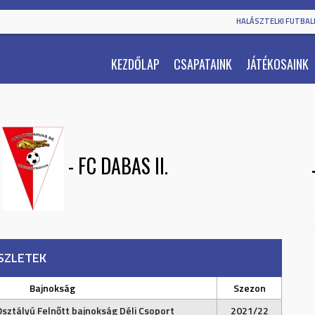
HALÁSZTELKI FUTBALL
KEZDŐLAP
CSAPATAINK
JÁTÉKOSAINK
-
FC DABAS II.
SZLETEK
Bajnokság
Szezon
Osztályú Felnőtt bajnokság Déli Csoport
2021/22