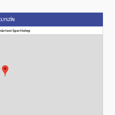
ELYSZÍN
ártoni Sporttelep