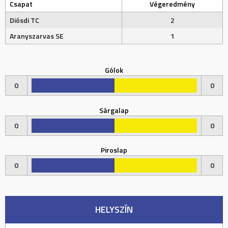
Csapat
Végeredmény
Diósdi TC
2
Aranyszarvas SE
1
Gólok
0
0
Sárgalap
0
0
Piroslap
0
0
HELYSZÍN