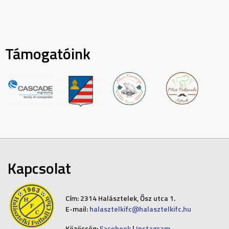
Támogatóink
Kapcsolat
Cím:
2314 Halásztelek, Ősz utca 1.
E-mail:
halasztelkifc@halasztelkifc.hu
Közösség:
Facebook
|
Instagram