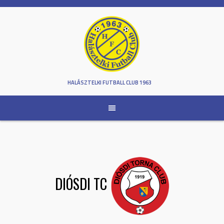
Skip
to
content
HALÁSZTELKI FUTBALL CLUB 1963
DIÓSDI TC