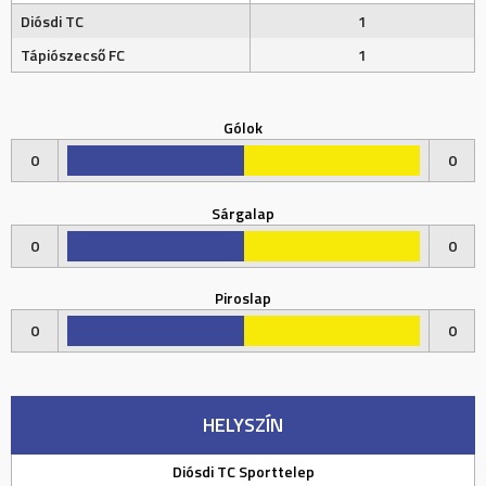
Diósdi TC
1
Tápiószecső FC
1
Gólok
0
0
Sárgalap
0
0
Piroslap
0
0
HELYSZÍN
Diósdi TC Sporttelep