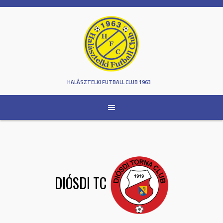
Skip
to
content
HALÁSZTELKI FUTBALL CLUB 1963
DIÓSDI TC