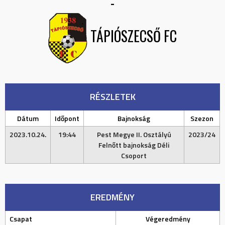
-
TÁPIÓSZECSŐ FC
RÉSZLETEK
Dátum
Időpont
Bajnokság
Szezon
2023.10.24.
19:44
Pest Megye II. Osztályú
2023/24
Felnőtt bajnokság Déli
Csoport
EREDMÉNY
Csapat
Végeredmény