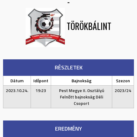
-
TÖRÖKBÁLINT
RÉSZLETEK
Dátum
Időpont
Bajnokság
Szezon
2023.10.24.
19:23
Pest Megye II. Osztályú
2023/24
Felnőtt bajnokság Déli
Csoport
EREDMÉNY