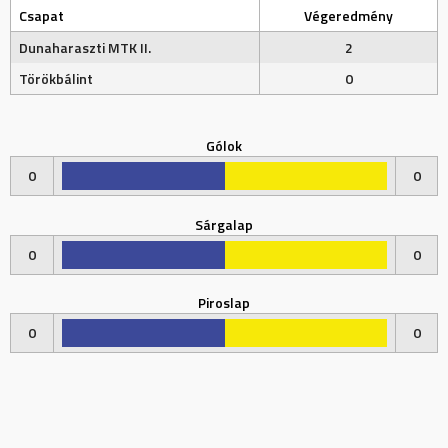
Csapat
Végeredmény
Dunaharaszti MTK II.
2
Törökbálint
0
Gólok
0
0
Sárgalap
0
0
Piroslap
0
0