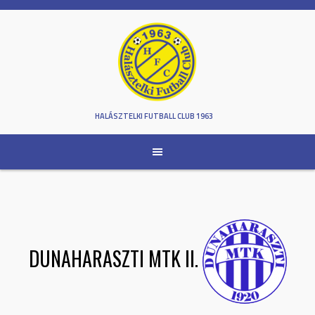
Skip
to
content
HALÁSZTELKI FUTBALL CLUB 1963
DUNAHARASZTI MTK II.