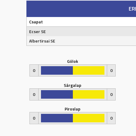
ER
Csapat
Ecser SE
Albertirsai SE
Gólok
0
0
Sárgalap
0
0
Piroslap
0
0