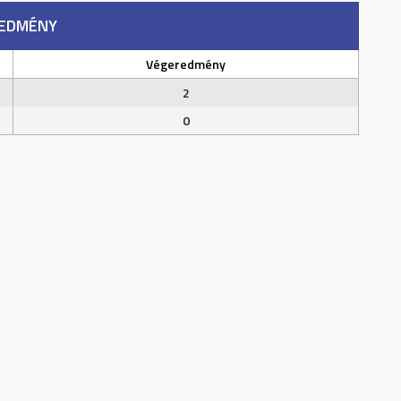
EDMÉNY
Végeredmény
2
0