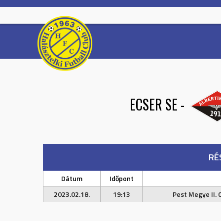
Skip
to
content
ECSER SE
-
RÉ
Dátum
Időpont
2023.02.18.
19:13
Pest Megye II. 