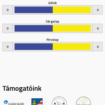
Gólok
0
0
Sárgalap
0
0
Piroslap
0
0
Támogatóink