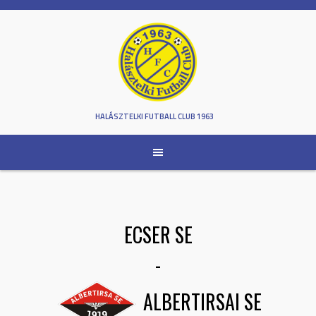
Skip
to
content
HALÁSZTELKI FUTBALL CLUB 1963
ECSER SE
-
ALBERTIRSAI SE