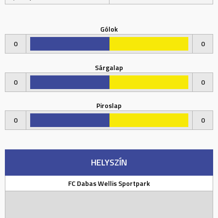
Gólok
0
0
Sárgalap
0
0
Piroslap
0
0
HELYSZÍN
FC Dabas Wellis Sportpark