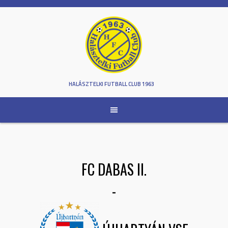
Skip
to
content
HALÁSZTELKI FUTBALL CLUB 1963
FC DABAS II.
-