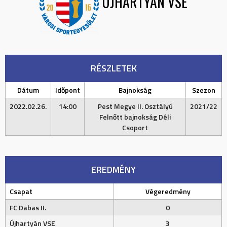
ÚJHARTYÁN VSE
RÉSZLETEK
Dátum
Időpont
Bajnokság
Szezon
2022.02.26.
14:00
Pest Megye II. Osztályú
2021/22
Felnőtt bajnokság Déli
Csoport
EREDMÉNY
Csapat
Végeredmény
FC Dabas II.
0
Újhartyán VSE
3