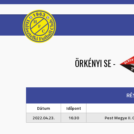
Skip
to
content
ÖRKÉNYI SE
-
RÉ
Dátum
Időpont
2022.04.23.
16:30
Pest Megye II. 