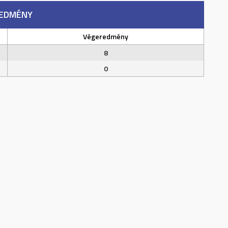
EDMÉNY
Végeredmény
8
0