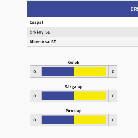
ER
Csapat
Örkényi SE
Albertirsai SE
Gólok
0
0
Sárgalap
0
0
Piroslap
0
0