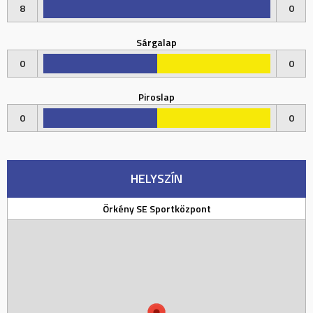
8
0
Sárgalap
0
0
Piroslap
0
0
HELYSZÍN
Örkény SE Sportközpont