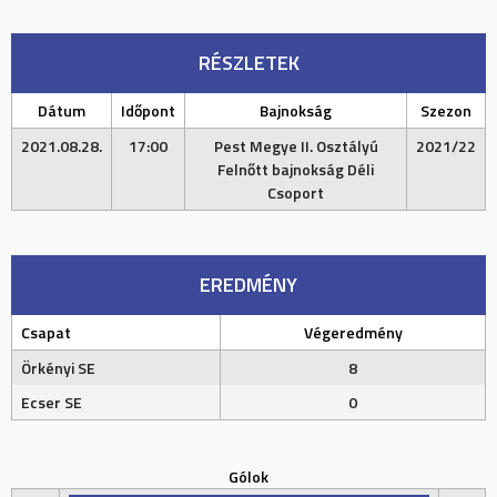
RÉSZLETEK
Dátum
Időpont
Bajnokság
Szezon
2021.08.28.
17:00
Pest Megye II. Osztályú
2021/22
Felnőtt bajnokság Déli
Csoport
EREDMÉNY
Csapat
Végeredmény
Örkényi SE
8
Ecser SE
0
Gólok