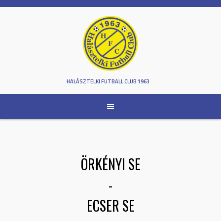
Skip
to
content
HALÁSZTELKI FUTBALL CLUB 1963
ÖRKÉNYI SE
-
ECSER SE