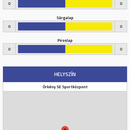
0
0
Sárgalap
0
0
Piroslap
0
0
HELYSZÍN
Örkény SE Sportközpont