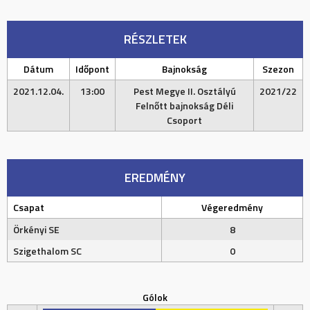
RÉSZLETEK
Dátum
Időpont
Bajnokság
Szezon
2021.12.04.
13:00
Pest Megye II. Osztályú
2021/22
Felnőtt bajnokság Déli
Csoport
EREDMÉNY
Csapat
Végeredmény
Örkényi SE
8
Szigethalom SC
0
Gólok