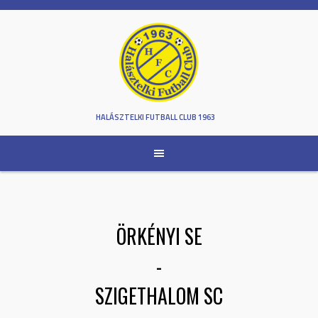
Skip
to
content
HALÁSZTELKI FUTBALL CLUB 1963
ÖRKÉNYI SE
-
SZIGETHALOM SC