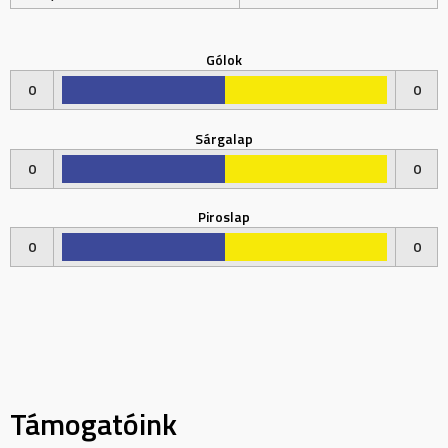
Gólok
0
0
Sárgalap
0
0
Piroslap
0
0
Támogatóink