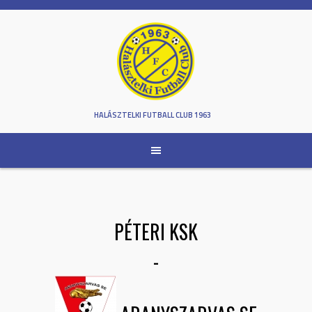
Skip
to
content
HALÁSZTELKI FUTBALL CLUB 1963
PÉTERI KSK
-