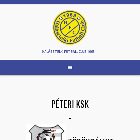
Skip
to
content
HALÁSZTELKI FUTBALL CLUB 1963
PÉTERI KSK
-