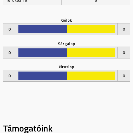
Törökbálint
5
Gólok
0
0
Sárgalap
0
0
Piroslap
0
0
Támogatóink