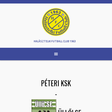
Skip
to
content
HALÁSZTELKI FUTBALL CLUB 1963
PÉTERI KSK
-