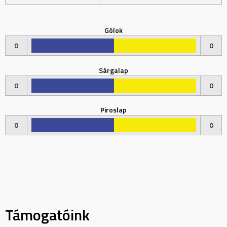
Gólok
0
0
Sárgalap
0
0
Piroslap
0
0
Támogatóink