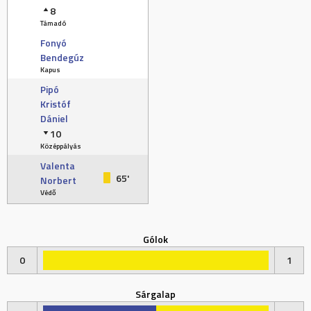
8
Támadó
Fonyó
Bendegúz
Kapus
Pipó
Kristóf
Dániel
10
Középpályás
Valenta
65'
Norbert
Védő
Gólok
0
1
Sárgalap