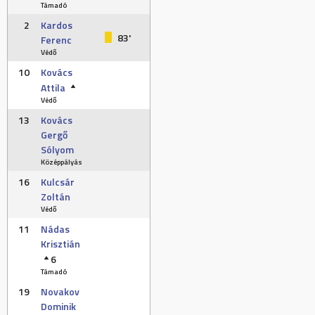
Támadó
2
Kardos
83'
Ferenc
Védő
10
Kovács
Attila
Védő
13
Kovács
Gergő
Sólyom
Középpályás
16
Kulcsár
Zoltán
Védő
11
Nádas
Krisztián
6
Támadó
19
Novakov
Dominik