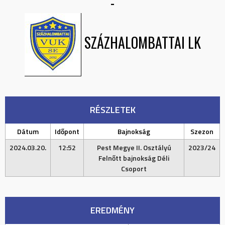
-
SZÁZHALOMBATTAI LK
RÉSZLETEK
Dátum
Időpont
Bajnokság
Szezon
2024.03.20.
12:52
Pest Megye II. Osztályú
2023/24
Felnőtt bajnokság Déli
Csoport
EREDMÉNY