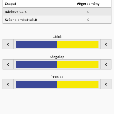
Csapat
Végeredmény
Ráckeve VAFC
0
Százhalombattai LK
0
Gólok
0
0
Sárgalap
0
0
Piroslap
0
0