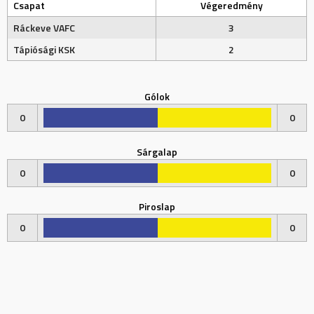
Csapat
Végeredmény
Ráckeve VAFC
3
Tápiósági KSK
2
Gólok
0
0
Sárgalap
0
0
Piroslap
0
0