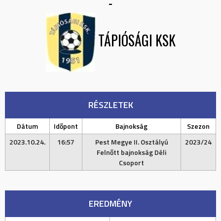
-
TÁPIÓSÁGI KSK
RÉSZLETEK
Dátum
Időpont
Bajnokság
Szezon
2023.10.24.
16:57
Pest Megye II. Osztályú
2023/24
Felnőtt bajnokság Déli
Csoport
EREDMÉNY