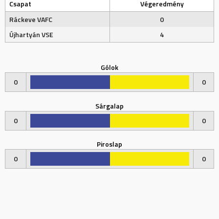
Csapat
Végeredmény
Ráckeve VAFC
0
Újhartyán VSE
4
Gólok
0
0
Sárgalap
0
0
Piroslap
0
0