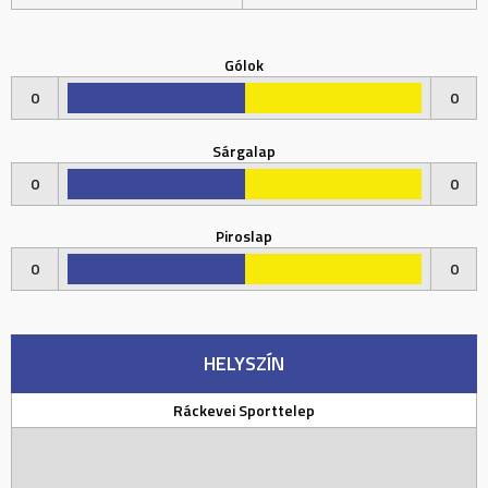
Gólok
0
0
Sárgalap
0
0
Piroslap
0
0
HELYSZÍN
Ráckevei Sporttelep