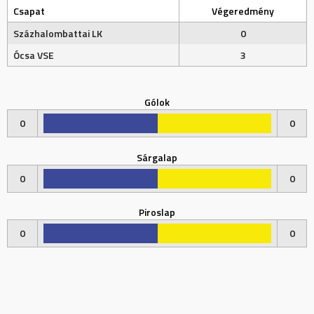
Csapat
Végeredmény
Százhalombattai LK
0
Ócsa VSE
3
Gólok
0
0
Sárgalap
0
0
Piroslap
0
0