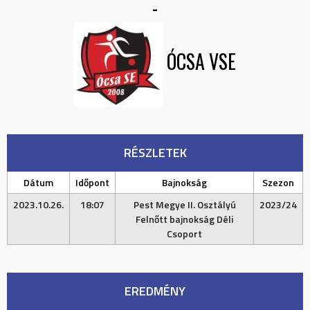
-
ÓCSA VSE
RÉSZLETEK
Dátum
Időpont
Bajnokság
Szezon
2023.10.26.
18:07
Pest Megye II. Osztályú
2023/24
Felnőtt bajnokság Déli
Csoport
EREDMÉNY