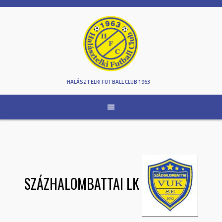
Skip
to
content
HALÁSZTELKI FUTBALL CLUB 1963
SZÁZHALOMBATTAI LK