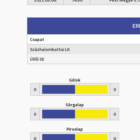
ER
Csapat
Százhalombattai LK
Üllői SE
Gólok
0
0
Sárgalap
0
0
Piroslap
0
0