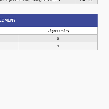
EDMÉNY
Végeredmény
3
1