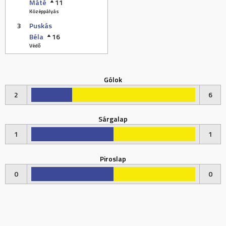
Máté
11
Középpályás
3
Puskás
Béla
16
Védő
Gólok
2
6
Sárgalap
1
1
Piroslap
0
0