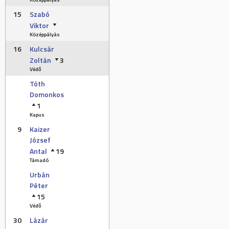
15
Szabó
Viktor
Középpályás
16
Kulcsár
Zoltán
3
Védő
Tóth
Domonkos
1
Kapus
9
Kaizer
József
Antal
19
Támadó
Urbán
Péter
15
Védő
30
Lázár