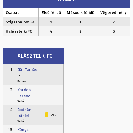
Csapat
Első félidő
Második félidő
Végeredmény
Szigethalom SC
1
1
2
Halásztelki FC
4
2
6
HALÁSZTELKI FC
1
Gál Tamás
Kapus
2
Kardos
Ferenc
Védő
4
Bodnár
26'
Dániel
Védő
13
Kónya