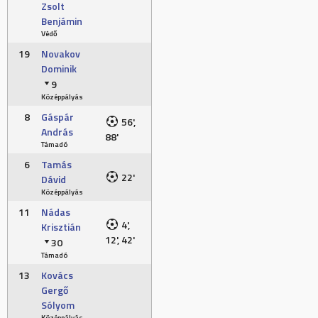
Zsolt
Benjámin
Védő
19
Novakov
Dominik
9
Középpályás
8
Gáspár
56',
András
88'
Támadó
6
Tamás
22'
Dávid
Középpályás
11
Nádas
4',
Krisztián
12', 42'
30
Támadó
13
Kovács
Gergő
Sólyom
Középpályás