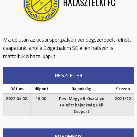
HALÁSZTELKI FC
Ma délután az ócsai sportpályán vendégszerepelt felnőtt
csapatunk, ahol a Szigethalom SC ellen hatszor is
mattoltuk a hazai kaput!
RÉSZLETEK
Dátum
Időpont
Bajnokság
Szezon
2022.04.02.
16:00
Pest Megye II. Osztályú
2021/22
Felnőtt bajnokság Déli
Csoport
EREDMÉNY