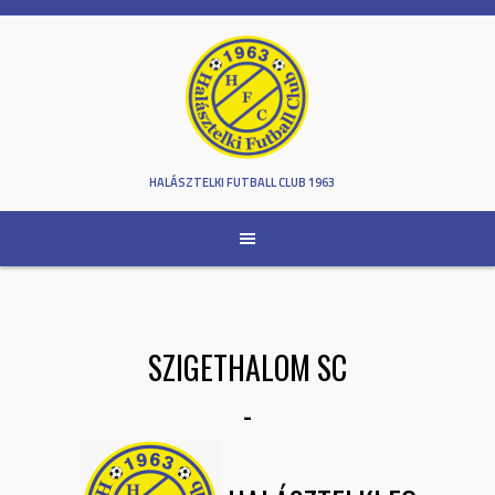
Skip
to
content
HALÁSZTELKI FUTBALL CLUB 1963
SZIGETHALOM SC
-