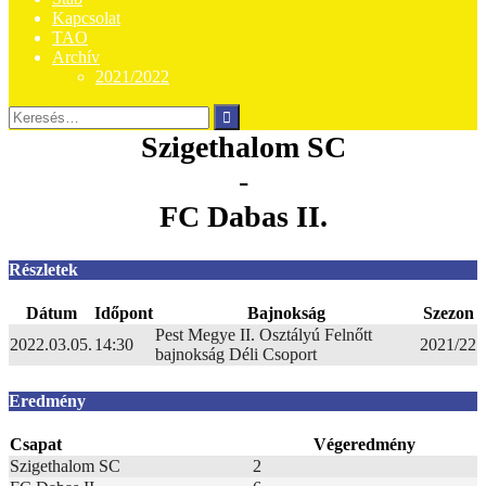
Kapcsolat
TAO
Archív
2021/2022
Keresés:
Szigethalom SC
-
FC Dabas II.
Részletek
Dátum
Időpont
Bajnokság
Szezon
Pest Megye II. Osztályú Felnőtt
2022.03.05.
14:30
2021/22
bajnokság Déli Csoport
Eredmény
Csapat
Végeredmény
Szigethalom SC
2