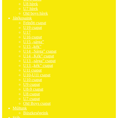
U8 hírek
U7 hírek
Old boys hírek
Játékosaink
Felnőtt csapat
U19 csapat
U17
U16 csapat
U15 „sárga”
U15 „kék”
U14 ,,Sárga” csapat
U14 ,,Kék” csapat
U13 ,,sárga” csapat
U13 ,,kék” csapat
U11 csapat
U10-U11 csapat
U10 csapat
U9 csapat
U8-9 csapat
U8 csapat
U7 csapat
Old Boys csapat
Múltunk
Büszkeségeink
Stáb