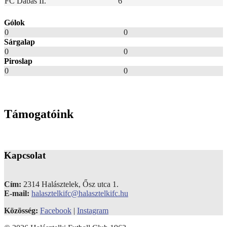
FC Dabas II.
6
Gólok
0
0
Sárgalap
0
0
Piroslap
0
0
Támogatóink
Kapcsolat
Cím:
2314 Halásztelek, Ősz utca 1.
E-mail:
halasztelkifc@halasztelkifc.hu
Közösség:
Facebook
|
Instagram